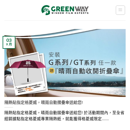
Skip
to
content
03
9 月
隔熱貼指定格菱威，晴雨自動摺疊傘送給您!
隔熱貼指定格菱威，晴雨自動摺疊傘送給您! 於活動期間內，至全省
經銷據點指定格菱威專業隔熱紙，就能獲得格菱威限定......