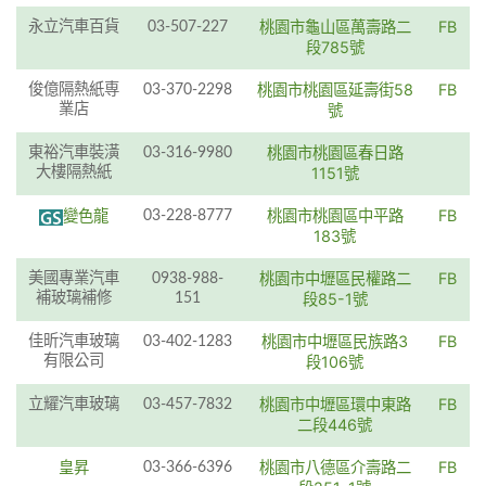
桃園市龜山區萬壽路二
FB
永立汽車百貨
03-507-227
段785號
桃園市桃園區延壽街58
FB
俊億隔熱紙専
03-370-2298
業店
號
桃園市桃園區春日路
東裕汽車裝潢
03-316-9980
大樓隔熱紙
1151號
變色龍
桃園市桃園區中平路
FB
03-228-8777
183號
桃園市中壢區民權路二
FB
美國專業汽車
0938-988-
補玻璃補修
151
段85-1號
桃園市中壢區民族路3
FB
佳昕汽車玻璃
03-402-1283
有限公司
段106號
桃園市中壢區環中東路
FB
立耀汽車玻璃
03-457-7832
二段446號
皇昇
桃園市八德區介壽路二
FB
03-366-6396