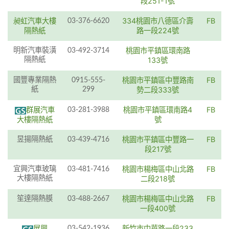
段251-1號
昶虹汽車大樓
334桃園市八德區介壽
FB
03-376-6620
隔熱紙
路一段224號
桃園市平鎮區環南路
明新汽車裝潢
03-492-3714
隔熱紙
133號
桃園市平鎮區中豐路南
FB
國豐專業隔熱
0915-555-
紙
299
勢二段333號
群展汽車
桃園市平鎮區環南路4
FB
03-281-3988
大樓隔熱紙
號
桃園市平鎮區中豐路一
FB
昱揚隔熱紙
03-439-4716
段217號
桃園市楊梅區中山北路
FB
宜興汽車玻璃
03-481-7416
大樓隔熱紙
二段218號
桃園市楊梅區中山北路
FB
笙達隔熱膜
03-488-2667
一段400號
展興
新竹市中華路一段233
03-542-1936