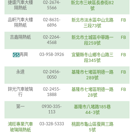
新北市三峽區長泰街82
捷盛汽車大樓
02-2674-
隔熱紙
5566
號
新北市淡水區中山北路
FB
品軒汽車大樓
02-8631-
隔熱紙
6896
三段73號
新北市土城區中華路一
FB
吉鑫隔熱紙
02-2264-
4568
段259號
宜蘭縣冬山鄉冬山路三
FB
再興
03-958-3926
段345號
基隆市七堵區明德一路
FB
永達
02-2456-
0050
289號
基隆市七堵區明德一路
FB
鋅光汽車玻璃
02-2455-
行
1888
28號
基隆市八堵路185巷
第一
0930-335-
113
44-3號
鴻旺專業汽車
桃園市龜山區復興三路
03-328-5333
玻璃隔熱紙
5號