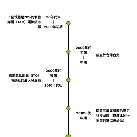
占全球超過70%的氧化
90年代末
銻錫（ATO）隔熱紙市
｜
場
2000年初期
2000年代
初期
成立於台灣台北
｜
中期
2000年代
採用氧化銦錫（ITO）
後期
隔熱紙的最大發展商
｜
2010年代初
開發三層塗層顏色穩定
2010年代
科技薄膜（霧度比同行
中期
主流的類似產品低）