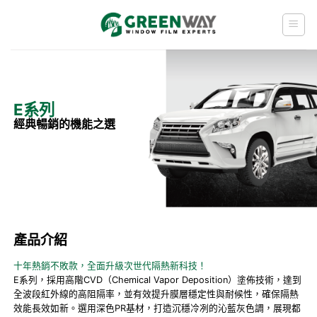
Skip
to
content
E系列
經典暢銷的機能之選
產品介紹
十年熱銷不敗款，全面升級次世代隔熱新科技！
E系列，採用高階CVD（Chemical Vapor Deposition）塗佈技術，達到
全波段紅外線的高阻隔率，並有效提升膜層穩定性與耐候性，確保隔熱
效能長效如新。選用深色PR基材，打造沉穩冷冽的沁藍灰色調，展現都