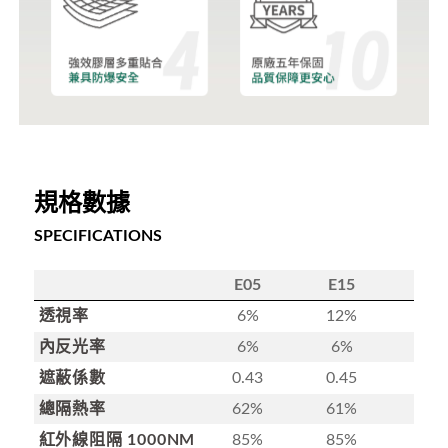
規格數據
SPECIFICATIONS
E05
E15
E2
透視率
6%
12%
23
內反光率
6%
6%
7%
遮蔽係數
0.43
0.45
0.5
總隔熱率
62%
61%
54
紅外線阻隔 1000NM
85%
85%
85