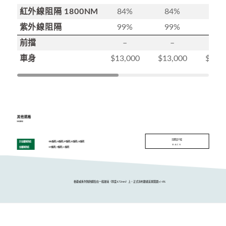
紅外線阻隔 1800NM
84%
84%
84
紫外線阻隔
99%
99%
99
前擋
–
–
–
車身
$13,000
$13,000
$13,
其他規格
MORE
回產品介紹
非金屬隔熱紙
GS系列
|
G系列
|
P系列
|
E系列
|
S系列
BACK
金屬隔熱紙
GT系列
|
T系列
|
C系列
格菱威系列隔熱膜貼在一般玻璃（厚度4.72mm）上，正式涂布數據差異範圍+/-4%